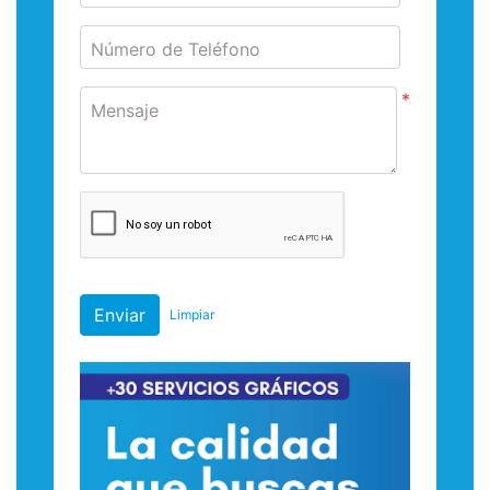
Número de Teléfono
*
Mensaje
Enviar
Limpiar