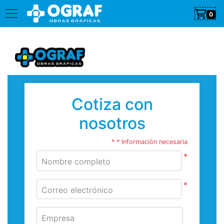
0
Cotiza con
nosotros
* * Información necesaria
*
Nombre completo
*
Correo electrónico
Empresa