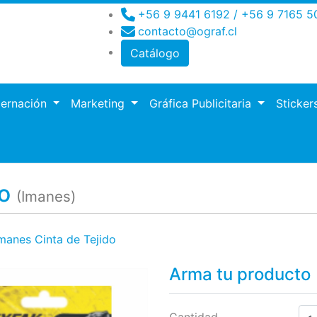
+56 9 9441 6192 / +56 9 7165 5
contacto@ograf.cl
Catálogo
dernación
Marketing
Gráfica Publicitaria
Sticker
ro
do
(Imanes)
manes Cinta de Tejido
Arma tu producto
Cantidad