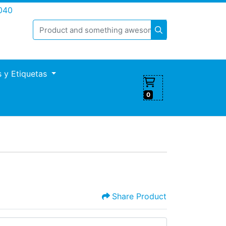
040
s y Etiquetas
0
Share Product