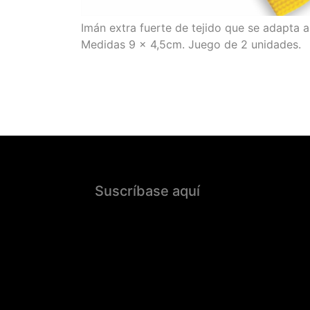
Imán extra fuerte de tejido que se adapta a 
Medidas 9 x 4,5cm. Juego de 2 unidades.
Suscríbase aquí