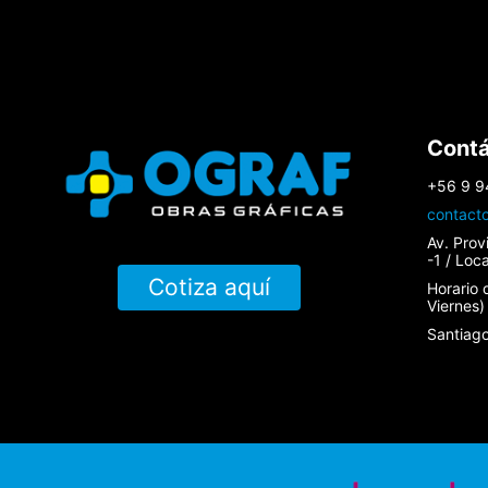
Cont
+56 9 9
contact
Av. Prov
-1 / Loc
Cotiza aquí
Horario 
Viernes)
Santiago