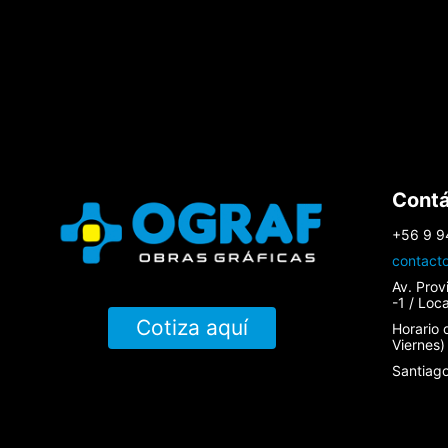
Cont
+56 9 9
contact
Av. Prov
-1 / Loc
Cotiza aquí
Horario 
Viernes)
Santiago