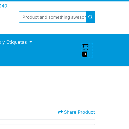
040
s y Etiquetas
0
Share Product