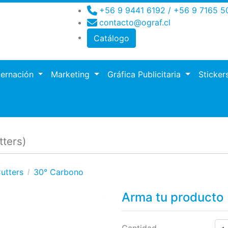
+56 9 9441 6192 / +56 9 7165 5
contacto@ograf.cl
Catálogo
dernación
Marketing
Gráfica Publicitaria
Sticker
ro
tters)
utters
30° Carbono
Arma tu producto
Cantidad