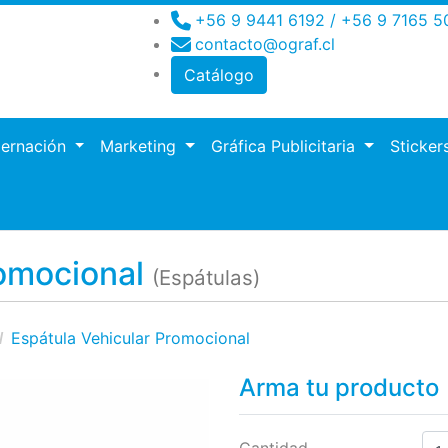
+56 9 9441 6192 / +56 9 7165 5
contacto@ograf.cl
Catálogo
dernación
Marketing
Gráfica Publicitaria
Sticker
ro
romocional
(Espátulas)
Espátula Vehicular Promocional
Arma tu producto
Cantidad