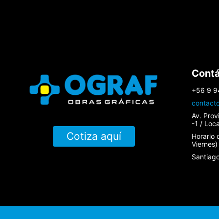
Cont
+56 9 9
contact
Av. Prov
-1 / Loc
Cotiza aquí
Horario 
Viernes)
Santiago