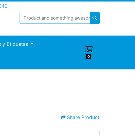
040
s y Etiquetas
0
Share Product