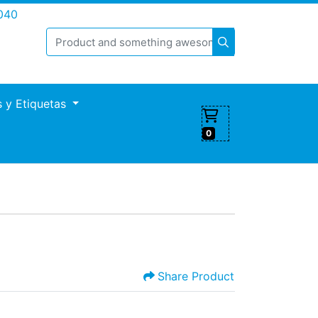
040
s y Etiquetas
0
Share Product