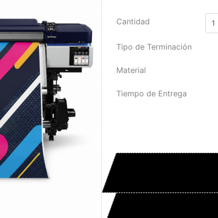
Cantidad
Tipo de Terminación
Material
Tiempo de Entrega
Sube tu Archi
Cargue su diseño li
Solicita una C