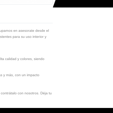
Crea tu presupues
cupamos en asesorate desde el
istentes para su uso interior y
ta calidad y colores, siendo
ñas y más, con un impacto
 contrátalo con nosotros. Déja tu