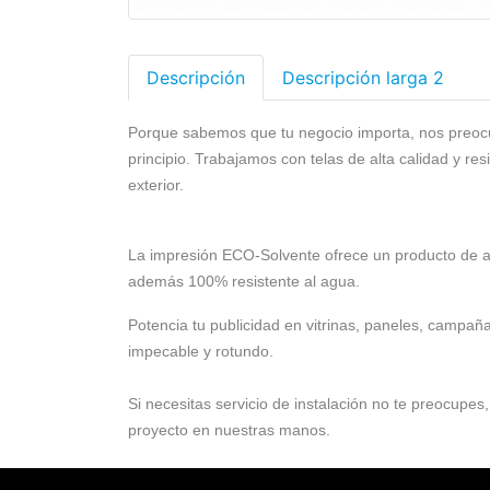
Descripción
Descripción larga 2
Porque sabemos que tu negocio importa, nos preo
principio. Trabajamos con telas de alta calidad y res
exterior.
La impresión ECO-Solvente ofrece un producto de al
además 100% resistente al agua.
Potencia tu publicidad en vitrinas, paneles, campa
impecable y rotundo.
Si necesitas servicio de instalación no te preocupes,
proyecto en nuestras manos.