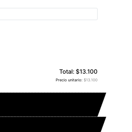
Total:
$13.100
Precio unitario:
$13.100
vo
sto para imprimir desde un archivo
otización