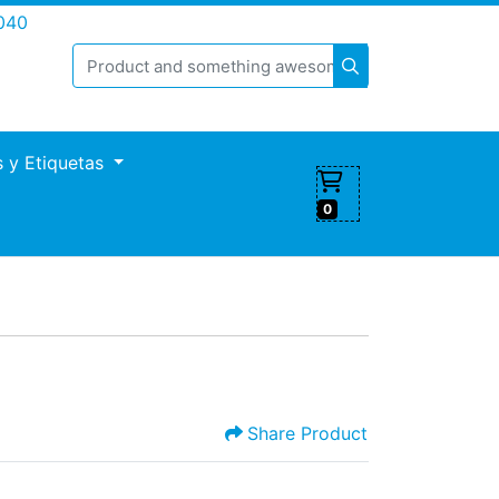
040
s y Etiquetas
0
Share Product