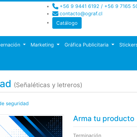
+56 9 9441 6192 / +56 9 7165 5
contacto@ograf.cl
Catálogo
dernación
Marketing
Gráfica Publicitaria
Sticker
ro
dad
(Señaléticas y letreros)
de seguridad
Arma tu producto
Terminación